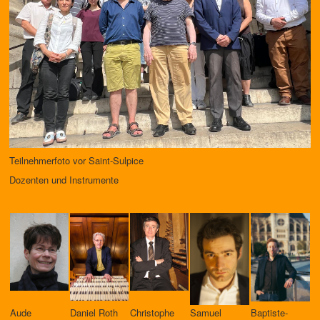
Teilnehmerfoto vor Saint-Sulpice
Dozenten und Instrumente
Aude
Daniel Roth
Christophe
Samuel
Baptiste-