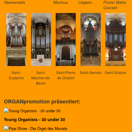
Heurtematte
Mantoux
Liégeon
Florian Marle-
Ouvrard
Saint-
Saint-
Saint-Pierre
Saint-Gervais
Saint-Sulpice
Eustache
Maurice-de-
de Chaillot
Bécon
ORGANpromotion präsentiert:
Young Organists - 30 under 30