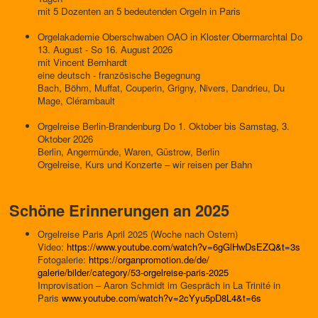
mit 5 Dozenten an 5 bedeutenden Orgeln in Paris
Orgelakademie Oberschwaben OAO in Kloster Obermarchtal Do
13. August - So 16. August 2026
mit Vincent Bernhardt
eine deutsch - französische Begegnung
Bach, Böhm, Muffat,
Couperin, Grigny, Nivers, Dandrieu, Du
Mage, Clérambault
Orgelreise Berlin-Brandenburg Do 1. Oktober bis Samstag, 3.
Oktober 2026
Berlin, Angermünde, Waren, Güstrow, Berlin
Orgelreise, Kurs und Konzerte – wir reisen per Bahn
Schöne Erinnerungen an 2025
Orgelreise Paris April 2025 (Woche nach Ostern)
Video:
https://www.youtube.com/watch?
v=6gGlHwDsEZQ&t=3s
Fotogalerie:
https://organpromotion.de/de/
galerie/bilder/category/53-
orgelreise-paris-2025
Improvisation – Aaron Schmidt im Gespräch in La Trinité in
Paris
www.youtube.com/watch?v=
2cYyu5pD8L4&t=6s