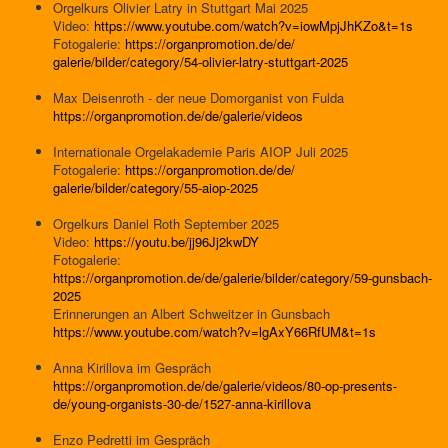
Orgelkurs Olivier Latry in Stuttgart Mai 2025
Video:
https://www.youtube.com/watch?
v=iowMpjJhKZo&t=1s
Fotogalerie:
https://organpromotion.de/de/
galerie/bilder/category/54-
olivier-latry-stuttgart-2025
Max Deisenroth - der neue Domorganist von Fulda
https://organpromotion.de/de/
galerie/videos
Internationale Orgelakademie Paris AIOP Juli 2025
Fotogalerie:
https://organpromotion.de/de/
galerie/bilder/category/55-
aiop-2025
Orgelkurs Daniel Roth September 2025
Video:
https://youtu.be/jj96Jj2kwDY
Fotogalerie:
https://organpromotion.de/de/galerie/bilder/category/59-gunsbach-
2025
Erinnerungen an Albert Schweitzer in Gunsbach
https://www.youtube.com/watch?
v=lgAxY66RfUM&t=1s
Anna Kirillova im Gespräch
https://organpromotion.de/de/galerie/videos/80-op-presents-
de/young-organists-30-de/1527-anna-kirillova
Enzo Pedretti im Gespräch