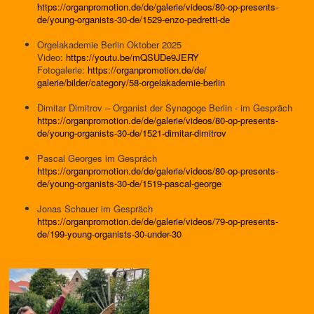
https://organpromotion.de/de/galerie/videos/80-op-presents-
de/young-organists-30-de/1529-enzo-pedretti-de
Orgelakademie Berlin Oktober 2025
Video:
https://youtu.be/mQSUDe9JERY
Fotogalerie:
https://organpromotion.de/de/
galerie/bilder/category/58-
orgelakademie-berlin
Dimitar Dimitrov – Organist der Synagoge Berlin - im Gespräch
https://organpromotion.de/de/galerie/videos/80-op-presents-
de/young-organists-30-de/1521-dimitar-dimitrov
Pascal Georges im Gespräch
https://organpromotion.de/de/galerie/videos/80-op-presents-
de/young-organists-30-de/1519-pascal-george
Jonas Schauer im Gespräch
https://organpromotion.de/de/
galerie/videos/79-op-presents-
de/199-young-organists-30-
under-30